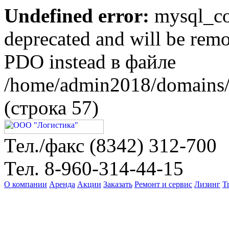
Undefined error:
mysql_con
deprecated and will be remo
PDO instead в файле
/home/admin2018/domains/l
(строка 57)
Тел./факс (8342)
312-700
Тел.
8-960-314-44-15
О компании
Аренда
Акции
Заказать
Ремонт и сервис
Лизинг
T